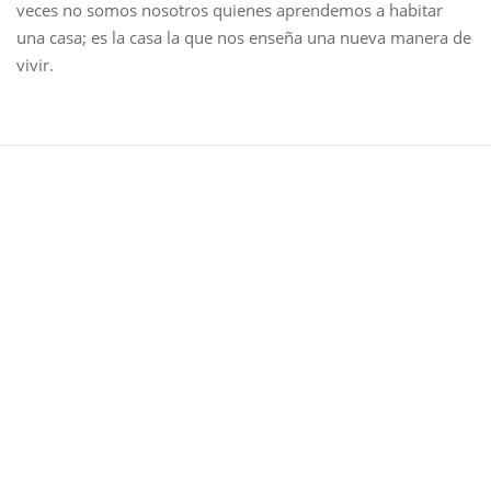
veces no somos nosotros quienes aprendemos a habitar
una casa; es la casa la que nos enseña una nueva manera de
vivir.
Cartas desde el umbral
Escribo cuando algo se vuelve verdadero
Recibir estas cartas